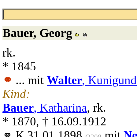
Bauer
, Georg
rk.
* 1845
⚭
... mit
Walter
, Kunigund
Kind:
Bauer
, Katharina
, rk.
* 1870, † 16.09.1912
⚭ K 31.01.1898
mit
Ne
Q208