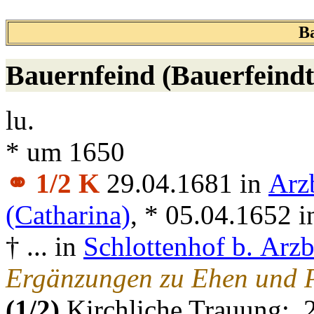
B
Bauernfeind (Bauerfeindt
lu.
* um 1650
⚭ 1/2 K
29.04.1681 in
Arz
(Catharina)
, * 05.04.1652 
† ... in
Schlottenhof b. Arz
Ergänzungen zu Ehen und P
(1/2)
Kirchliche Trauung: 