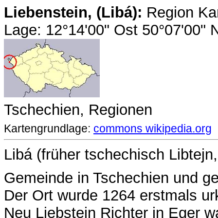
Liebenstein, (Libá):
Region Kar
Lage: 12°14'00" Ost 50°07'00"
Tschechien, Regionen
Kartengrundlage:
commons wikipedia.org
Libá (früher tschechisch Libtejn
Gemeinde in Tschechien und g
Der Ort wurde 1264 erstmals ur
Neu Liebstein Richter in Eger wa