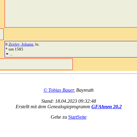
6
Zeitler
, Johann
, lu.
* um 1585
⚭ ...
© Tobias Bauer
, Bayreuth
Stand: 18.04.2023 09:32:48
Erstellt mit dem Genealogieprogramm
GFAhnen 20.2
Gehe zu
StartSeite