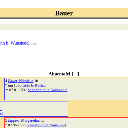
Bauer
nn b. Wunsiedel
Q392
Ahnentafel
[-]
4
Bauer
, Nikolaus
, lu.
* um 1565
Grün b. Röslau
⚭ 07.01.1591
Schönbrunn b. Wunsiedel
l
el
5
Lippert
, Margaretha
, lu.
* 02.06.1566
Schönbrunn b. Wunsiedel