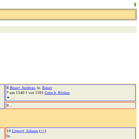
8
Bauer
, Andreas
, lu.
Bauer
* um 1540 † vor 1591
Grün b. Röslau
⚭ ...
9 ...
10
Lippert
, Johann
(
>>
)
lu.