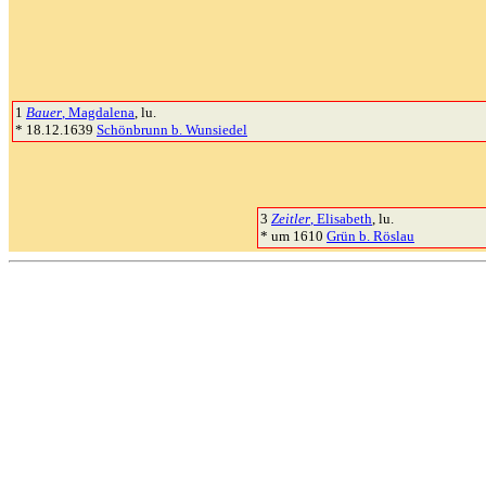
1
Bauer
, Magdalena
, lu.
* 18.12.1639
Schönbrunn b. Wunsiedel
3
Zeitler
, Elisabeth
, lu.
* um 1610
Grün b. Röslau