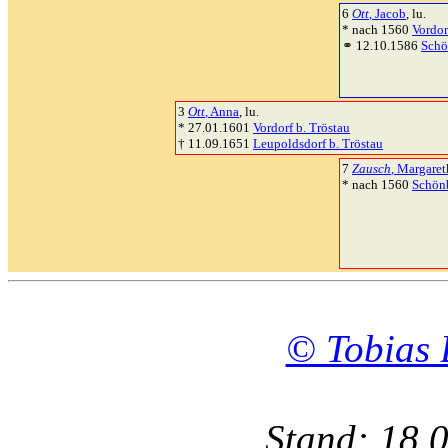
6
Ott
, Jacob
, lu.
* nach 1560
Vordor
⚭ 12.10.1586
Schö
3
Ott
, Anna
, lu.
* 27.01.1601
Vordorf b. Tröstau
† 11.09.1651
Leupoldsdorf b. Tröstau
7
Zausch
, Margaret
* nach 1560
Schön
© Tobias 
Stand: 18.