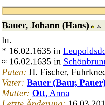
Bauer
, Johann (Hans)
lu.
* 16.02.1635 in
Leupoldsdo
≈ 16.02.1635 in
Schönbrunn
Paten:
H. Fischer, Fuhrknec
Vater:
Bauer (Baur, Pauer
Mutter:
Ott
, Anna
Letzte Änderung:
16.03.20