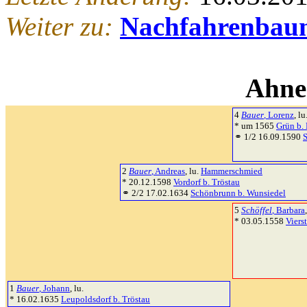
Weiter zu:
Nachfahrenbau
Ahne
4
Bauer
, Lorenz
, lu
* um 1565
Grün b.
⚭ 1/2 16.09.1590
2
Bauer
, Andreas
, lu.
Hammerschmied
* 20.12.1598
Vordorf b. Tröstau
⚭ 2/2 17.02.1634
Schönbrunn b. Wunsiedel
5
Schöffel
, Barbara
* 03.05.1558
Viers
1
Bauer
, Johann
, lu.
* 16.02.1635
Leupoldsdorf b. Tröstau