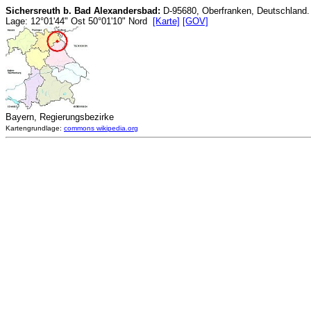
Sichersreuth b. Bad Alexandersbad:
D-95680, Oberfranken, Deutschland.
Lage: 12°01'44" Ost 50°01'10" Nord
[Karte]
[GOV]
Bayern, Regierungsbezirke
Kartengrundlage:
commons wikipedia.org