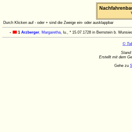
Nachfahrenbau
Durch Klicken auf - oder + sind die Zweige ein- oder ausklappbar
1
Arzberger
, Margaretha
, lu., * 15.07.1728 in Bernstein b. Wunsie
-
© Tob
Stand:
Erstellt mit dem 
Gehe zu
S