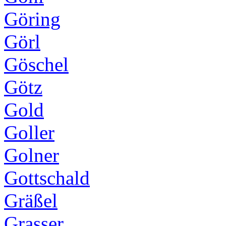
Göring
Görl
Göschel
Götz
Gold
Goller
Golner
Gottschald
Gräßel
Grasser