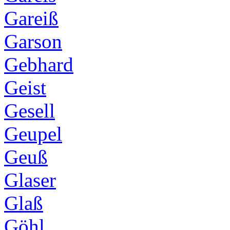
Gareiß
Garson
Gebhard
Geist
Gesell
Geupel
Geuß
Glaser
Glaß
Göhl