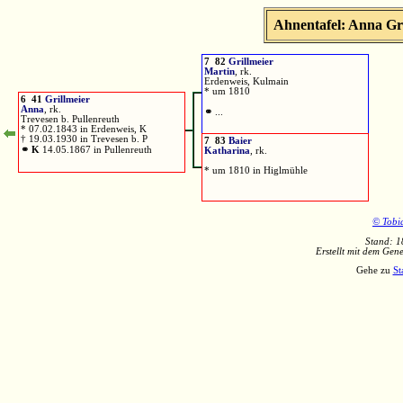
Ahnentafel: Anna Gri
7 82
Grillmeier
Martin
, rk.
Erdenweis, Kulmain
* um 1810
6 41
Grillmeier
Anna
, rk.
⚭
...
Trevesen b. Pullenreuth
* 07.02.1843 in Erdenweis, K
† 19.03.1930 in Trevesen b. P
7 83
Baier
⚭ K
14.05.1867 in Pullenreuth
Katharina
, rk.
* um 1810 in Higlmühle
© Tobi
Stand: 1
Erstellt mit dem Ge
Gehe zu
St